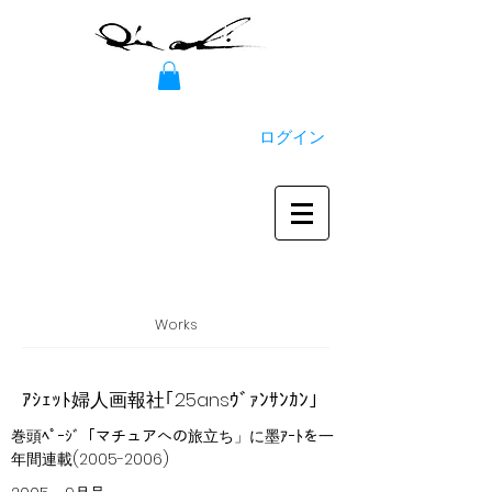
ログイン
Works
ｱｼｪｯﾄ婦人画報社｢25ansｳﾞｧﾝｻﾝｶﾝ｣
巻頭ﾍﾟｰｼﾞ「マチュアへの旅立ち」に墨ｱｰﾄを一
年間連載(2005-2006)